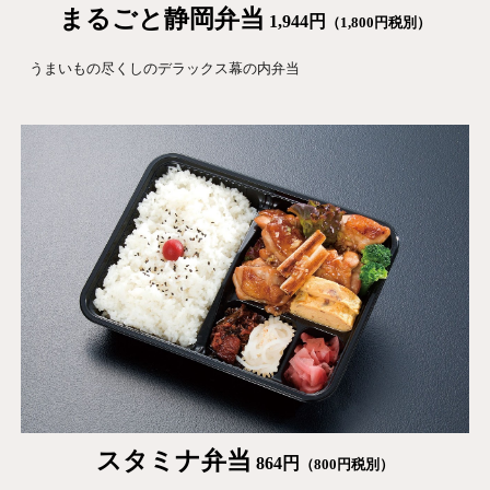
まるごと静岡
弁当
1,
944
円
（1,
8
00円税別）
うまいもの尽くしのデラックス幕の内弁当
スタミナ
弁当
864
円
（
800
円税別）