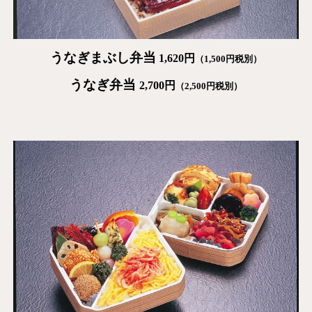
うなぎまぶし
弁当
1,620
円
（1,
5
00円税別）
うなぎ弁当
2,700
円
（
2,500
円税別）