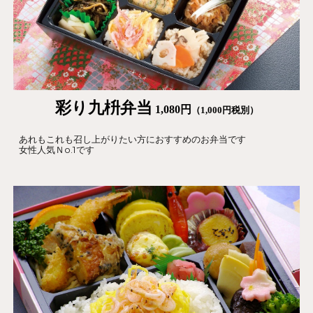
彩り九枡
弁当
1,080円
（1,000円税別）
あれもこれも召し上がりたい方におすすめのお弁当です
女性人気Ｎo.1です