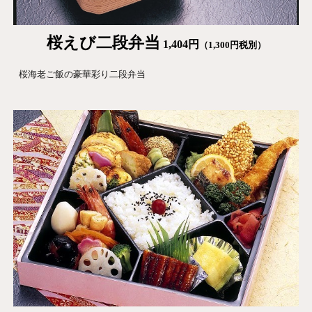
桜えび二段
弁当
1,404
円
（1,
3
00円税別）
桜海老ご飯の豪華彩り二段弁当