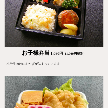
お子様
弁当
1,080
円
（
1,000
円税別）
小学生向けのおかずが詰まっています