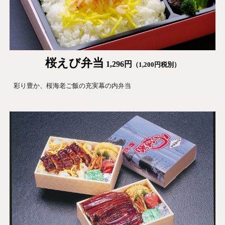
桜えび
弁当
1,296
円
（1,
200
円税別）
彩り豊か、桜海老ご飯の充実幕の内弁当