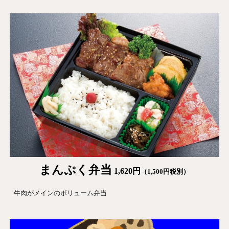
まんぷく
弁当
1,620
円
（1,
5
00円税別）
牛肉がメインのボリューム弁当