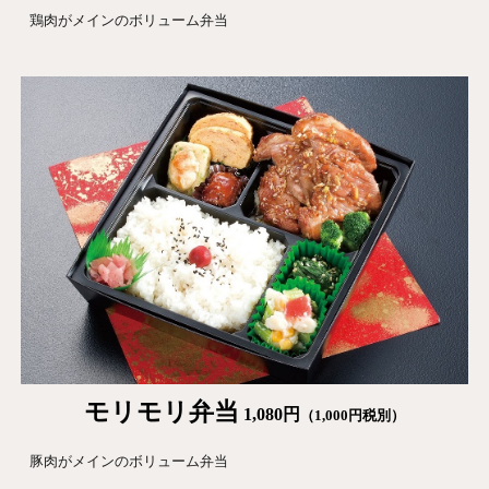
鶏肉がメインのボリューム弁当
モリモリ
弁当
1,080
円
（1,
0
00円税別）
豚肉がメインのボリューム弁当