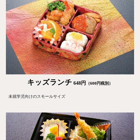
キッズランチ
648
円
（
600
円税別）
未就学児向けのスモールサイズ