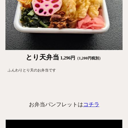
とり天
弁当
1,296
円
（
1,200
円税別）
ふんわりとり天のお弁当です
お弁当パンフレットは
コチラ